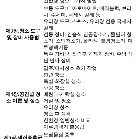
친환경 청소 12가지 방법
수동 도구: 디아토마이트, 매직블럭, 브러
시, 수세미, 극세사 걸레 등
유리창 도구: 스퀴즈, 유리창 전용 극세사
걸레
제3장.청소 도구
전동 장비: 건습식 진공청소기, 물필터 청
및 장비 사용법
소기, 스팀청소기, 폴리셔 ,멜빵청소기, 마
루광택기등
특수 장비: 새집증후군 제거 장비, 주방 상
판 연마 장비
입주/이사청소 초기 작업
현관 청소
욕실·화장실 청소
주방 청소
제4장.공간별 청
베란다·세탁실 청소
소 이론 및 실습
거실·방 청소
유리창 청소
청소 후 점검
친환경·일반청소 비교
마루광택기 활용법
오염물질 종류
제5장.새집증후군