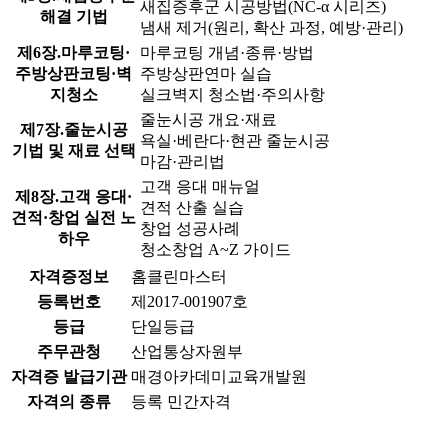
새집증후군 시공방법(NC-α 시리즈)
해결 기법
냄새 제거(원리, 확산 과정, 예방·관리)
제6장.마루코팅·
마루코팅 개념·종류·방법
주방상판코팅·벽
주방상판연마 실습
지청소
실크벽지 청소법·주의사항
줄눈시공 개요·재료
제7장.줄눈시공
욕실·베란다·현관 줄눈시공
기법 및 재료 선택
마감·관리법
고객 응대 매뉴얼
제8장.고객 응대·
견적 산출 실습
견적·창업 실전 노
창업 성공사례
하우
청소창업 A~Z 가이드
자격증정보
홈클린마스터
등록번호
제2017-001907호
등급
단일등급
주무관청
산업통상자원부
자격증 발급기관
매경아카데미교육개발원
자격의 종류
등록 민간자격