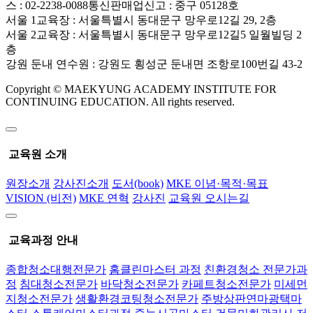
스 : 02-2238-0088
통신판매업신고 : 중구 05128호
서울 1교육장 : 서울특별시 동대문구 망우로12길 29, 2층
서울 2교육장 : 서울특별시 동대문구 망우로12길5 일월빌딩 2
층
강원 둔내 연수원 : 강원도 횡성군 둔내면 조항로100번길 43-2
Copyright © MAEKYUNG ACADEMY INSTITUTE FOR
CONTINUING EDUCATION. All rights reserved.
교육원 소개
원장소개
강사진소개
도서(book)
MKE 이념·목적·목표
VISION (비전)
MKE 연혁
강사진
교육원 오시는길
교육과정 안내
종합청소대행전문가
홈클린마스터 과정
친환경청소 전문가과
정
침대청소전문가
바닥청소전문가
카페트청소전문가
미세먼
지청소전문가
생활환경코팅청소전문가
주방상판연마광택마