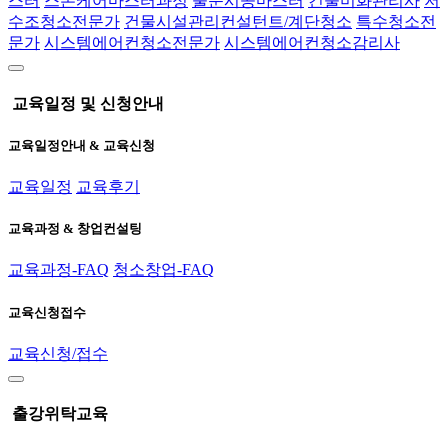
스터
스톤케어마스터과정
줄눈시공마스터
건물미화관리사
저
수조청소전문가
건물시설관리컨설턴트/계단청소
특수청소전
문가
시스템에어컨청소전문가
시스템에어컨청소감리사
교육일정 및 신청안내
교육일정안내 & 교육신청
교육일정
교육후기
교육과정 & 창업컨설팅
교육과정-FAQ
청소창업-FAQ
교육신청접수
교육신청/접수
출강위탁교육