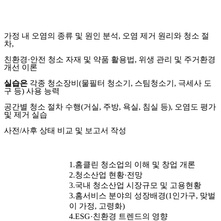
가정 내 오염의 종류 및 원인 분석
,
오염 제거 원리와 청소 절
차
,
친환경
·
안전 청소 자재 및 약품 활용법
,
위생 관리 및 주거환경
개선 이론
실습은
각종 청소장비
(
물필터 청소기
,
스팀청소기
,
극세사 도
구 등
)
사용 능력
공간별 청소 절차 수행
(
거실
,
주방
,
욕실
,
침실 등
),
오염도 평가
및 제거 실습
사전
/
사후 상태 비교 및 보고서 작성
1.홈클린 청소업의 이해 및 창업 개론
2.청소산업 현황·전망
3.국내 청소산업 시장규모 및 고용현황
3.홈서비스 분야의 성장배경(1인가구, 맞벌
이 가정, 고령화)
4.ESG·친환경 트렌드의 영향