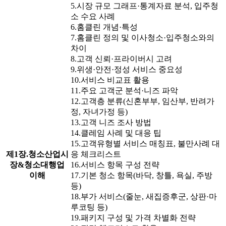
5.시장 규모 그래프·통계자료 분석, 입주청
소 수요 사례
6.홈클린 개념·특성
7.홈클린 정의 및 이사청소·입주청소와의
차이
8.고객 신뢰·프라이버시 고려
9.위생·안전·정성 서비스 중요성
10.서비스 비교표 활용
11.주요 고객군 분석·니즈 파악
12.고객층 분류(신혼부부, 임산부, 반려가
정, 자녀가정 등)
13.고객 니즈 조사 방법
14.클레임 사례 및 대응 팁
15.고객유형별 서비스 매칭표, 불만사례 대
제1장.청소산업시
응 체크리스트
장&청소대행업
16.서비스 항목 구성 전략
이해
17.기본 청소 항목(바닥, 창틀, 욕실, 주방
등)
18.부가 서비스(줄눈, 새집증후군, 상판·마
루코팅 등)
19.패키지 구성 및 가격 차별화 전략