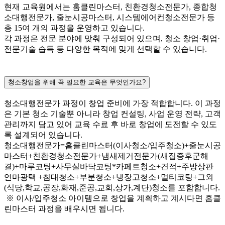
현재 교육원에서는 홈클린마스터, 친환경청소전문가, 종합청
소대행전문가, 줄눈시공마스터, 시스템에어컨청소전문가 등
총 15여 개의 과정을 운영하고 있습니다.
각 과정은 전문 분야에 맞춰 구성되어 있으며, 청소 창업·취업·
전문기술 습득 등 다양한 목적에 맞게 선택할 수 있습니다.
청소창업을 위해 꼭 필요한 교육은 무엇인가요?
청소대행전문가 과정이 창업 준비에 가장 적합합니다. 이 과정
은 기본 청소 기술뿐 아니라 창업 컨설팅, 사업 운영 전략, 고객
관리까지 담고 있어 교육 수료 후 바로 창업에 도전할 수 있도
록 설계되어 있습니다.
청소대행전문가=홈클린마스터(이사청소/입주청소)+줄눈시공
마스터+친환경청소전문가+냄새제거전문가(새집증후군해
결)+마루코팅+사무실바닥코팅*카페트청소+견적+주방상판
연마광택 +침대청소+부분청소+냉장고청소+멀티코팅+그외
(식당,학교,공장,화재,준공,교회,상가,계단)청소를 포함합니다.
※ 이사/입주청소 아이템으로 창업을 계획하고 계시다면 홈클
린마스터 과정을 배우시면 됩니다.