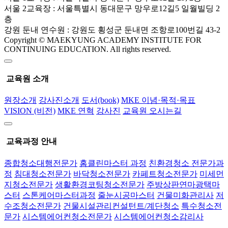
서울 2교육장 : 서울특별시 동대문구 망우로12길5 일월빌딩 2
층
강원 둔내 연수원 : 강원도 횡성군 둔내면 조항로100번길 43-2
Copyright © MAEKYUNG ACADEMY INSTITUTE FOR
CONTINUING EDUCATION. All rights reserved.
교육원 소개
원장소개
강사진소개
도서(book)
MKE 이념·목적·목표
VISION (비전)
MKE 연혁
강사진
교육원 오시는길
교육과정 안내
종합청소대행전문가
홈클린마스터 과정
친환경청소 전문가과
정
침대청소전문가
바닥청소전문가
카페트청소전문가
미세먼
지청소전문가
생활환경코팅청소전문가
주방상판연마광택마
스터
스톤케어마스터과정
줄눈시공마스터
건물미화관리사
저
수조청소전문가
건물시설관리컨설턴트/계단청소
특수청소전
문가
시스템에어컨청소전문가
시스템에어컨청소감리사