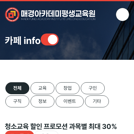
카페 info
전체
교육
창업
구인
구직
정보
이벤트
기타
청소교육 할인 프로모션 과목별 최대 30%